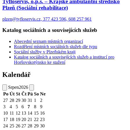
Tyfloservis, o.p.s. – Krajské ambulantní středisko
Plzeň (Sociální rehabilitace)
plzen@tyfloservis.cz, 377 423 596, 608 257 961
Katalog sociálních a souvisejících služeb
Abecední seznam místních organizací
Rozdělení místních sociálních služeb dle typu
Sociální služby v Plzeňském kraji
Katalog sociálních a souvisejících služeb a institucí pro
Horšovskotýnsko ke stažení
Kalendář
Srpen
2026
Po
Út
St
Čt
Pá
So
Ne
27
28
29
30
31
1
2
3
4
5
6
7
8
9
10
11
12
13
14
15
16
17
18
19
20
21
22
23
24
25
26
27
28
29
30