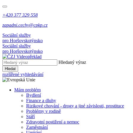
+420 377 329 558
zapadni.cechy@cpkp.cz
Sociální služby
pro Horšovskotýnsko
Sociální služby
pro Horšovskotýnsko
Hledaný výraz
Hledat
rozšířené vyhledávání
Mám problém
Bydlení
Finance a dluhy
Rizikové chování - drogy a jiné závislosti, prostituce
Problémy v rodině
Stáří
Zdravotní postižení a nemoc
Zaměstnání
Umírání