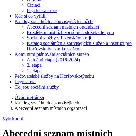
Cizinci
Psychická krize
Kde si co vyřídit
Katalog sociálních a souvisejících služeb
Abecední seznam místních organizací
Rozdělení místních sociálních služeb dle typu
Sociální služby v Plzeňském kraji
Katalog sociálních a souvisejících služeb a institucí pro
Horšovskotýnsko ke stažení
Komunitní plánování sociálních služeb
Aktuální etapa (2018-2024)
2. etapa
1. etapa
Pečovatelské služby na Horšovskotýnsku
Legislativa
Co jsou sociální služby
Úvodní stránka
Katalog sociálních a souvisejících...
Abecední seznam místních organizací
Vytisknout
Abecední seznam místních