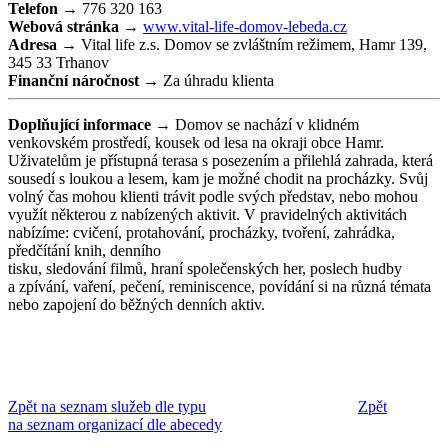
Telefon →
776 320 163
Webová stránka →
www.vital-life-domov-lebeda.cz
Adresa →
Vital life z.s. Domov se zvláštním režimem, Hamr 139,
345 33 Trhanov
Finanční náročnost →
Za úhradu klienta
Doplňující informace →
Domov se nachází v klidném
venkovském prostředí, kousek od lesa na okraji obce Hamr.
Uživatelům je přístupná terasa s posezením a přilehlá zahrada, která
sousedí s loukou a lesem, kam je možné chodit na procházky. Svůj
volný čas mohou klienti trávit podle svých představ, nebo mohou
využít některou z nabízených aktivit. V pravidelných aktivitách
nabízíme: cvičení, protahování, procházky, tvoření, zahrádka,
předčítání knih, denního
tisku, sledování filmů, hraní společenských her, poslech hudby
a zpívání, vaření, pečení, reminiscence, povídání si na různá témata
nebo zapojení do běžných denních aktiv.
Zpět na seznam služeb dle typu
Zpět
na seznam organizací dle abecedy