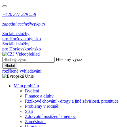
+420 377 329 558
zapadni.cechy@cpkp.cz
Sociální služby
pro Horšovskotýnsko
Sociální služby
pro Horšovskotýnsko
Hledaný výraz
Hledat
rozšířené vyhledávání
Mám problém
Bydlení
Finance a dluhy
Rizikové chování - drogy a jiné závislosti, prostituce
Problémy v rodině
Stáří
Zdravotní postižení a nemoc
Zaměstnání
Umírání