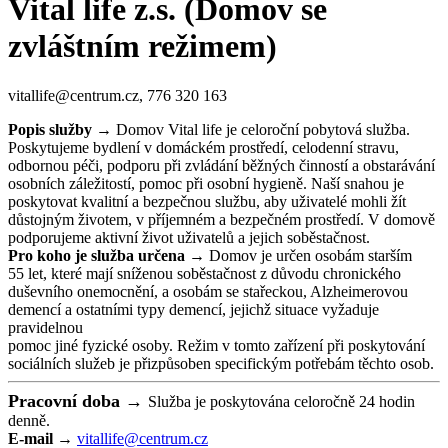
Vital life z.s. (Domov se
zvláštním režimem)
vitallife@centrum.cz, 776 320 163
Popis služby →
Domov Vital life je celoroční pobytová služba.
Poskytujeme bydlení v domáckém prostředí, celodenní stravu,
odbornou péči, podporu při zvládání běžných činností a obstarávání
osobních záležitostí, pomoc při osobní hygieně. Naší snahou je
poskytovat kvalitní a bezpečnou službu, aby uživatelé mohli žít
důstojným životem, v příjemném a bezpečném prostředí. V domově
podporujeme aktivní život uživatelů a jejich soběstačnost.
Pro koho je služba určena →
Domov je určen osobám starším
55 let, které mají sníženou soběstačnost z důvodu chronického
duševního onemocnění, a osobám se stařeckou, Alzheimerovou
demencí a ostatními typy demencí, jejichž situace vyžaduje
pravidelnou
pomoc jiné fyzické osoby. Režim v tomto zařízení při poskytování
sociálních služeb je přizpůsoben specifickým potřebám těchto osob.
Pracovní doba →
Služba je poskytována celoročně 24 hodin
denně.
E-mail →
vitallife@centrum.cz