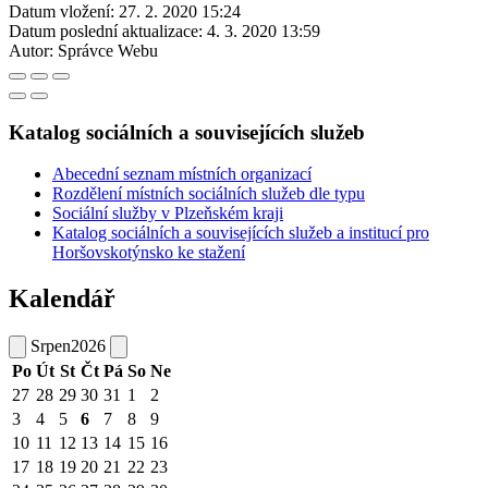
Datum vložení:
27. 2. 2020 15:24
Datum poslední aktualizace:
4. 3. 2020 13:59
Autor:
Správce Webu
Katalog sociálních a souvisejících služeb
Abecední seznam místních organizací
Rozdělení místních sociálních služeb dle typu
Sociální služby v Plzeňském kraji
Katalog sociálních a souvisejících služeb a institucí pro
Horšovskotýnsko ke stažení
Kalendář
Srpen
2026
Po
Út
St
Čt
Pá
So
Ne
27
28
29
30
31
1
2
3
4
5
6
7
8
9
10
11
12
13
14
15
16
17
18
19
20
21
22
23