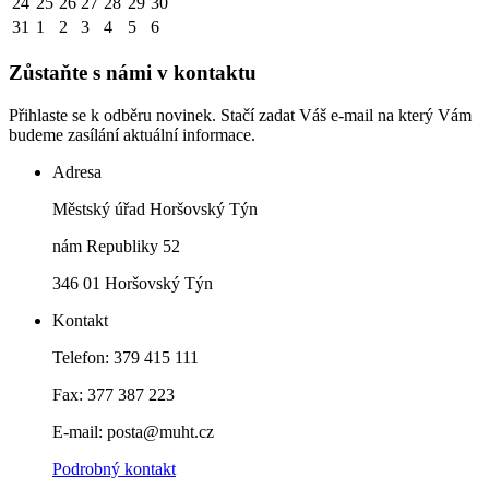
24
25
26
27
28
29
30
31
1
2
3
4
5
6
Zůstaňte s námi v kontaktu
Přihlaste se k odběru novinek. Stačí zadat Váš e-mail na který Vám
budeme zasílání aktuální informace.
Adresa
Městský úřad Horšovský Týn
nám Republiky 52
346 01 Horšovský Týn
Kontakt
Telefon: 379 415 111
Fax: 377 387 223
E-mail: posta@muht.cz
Podrobný kontakt