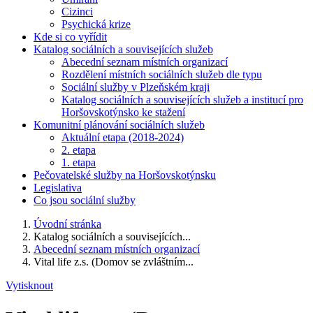
Cizinci
Psychická krize
Kde si co vyřídit
Katalog sociálních a souvisejících služeb
Abecední seznam místních organizací
Rozdělení místních sociálních služeb dle typu
Sociální služby v Plzeňském kraji
Katalog sociálních a souvisejících služeb a institucí pro
Horšovskotýnsko ke stažení
Komunitní plánování sociálních služeb
Aktuální etapa (2018-2024)
2. etapa
1. etapa
Pečovatelské služby na Horšovskotýnsku
Legislativa
Co jsou sociální služby
Úvodní stránka
Katalog sociálních a souvisejících...
Abecední seznam místních organizací
Vital life z.s. (Domov se zvláštním...
Vytisknout