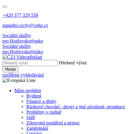
+420 377 329 558
zapadni.cechy@cpkp.cz
Sociální služby
pro Horšovskotýnsko
Sociální služby
pro Horšovskotýnsko
Hledaný výraz
Hledat
rozšířené vyhledávání
Mám problém
Bydlení
Finance a dluhy
Rizikové chování - drogy a jiné závislosti, prostituce
Problémy v rodině
Stáří
Zdravotní postižení a nemoc
Zaměstnání
Umírání