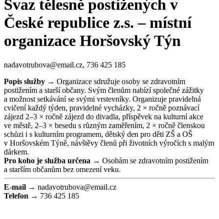
Svaz tělesně postižených v
České republice z.s. – místní
organizace Horšovský Týn
nadavotrubova@email.cz, 736 425 185
Popis služby →
Organizace sdružuje osoby se zdravotním
postižením a starší občany. Svým členům nabízí společné zážitky
a možnost setkávání se svými vrstevníky. Organizuje pravidelná
cvičení každý týden, pravidelné vycházky, 2 × ročně poznávací
zájezd 2–3 × ročně zájezd do divadla, příspěvek na kulturní akce
ve městě, 2–3 × besedu s různým zaměřením, 2 × ročně členskou
schůzi i s kulturním programem, dětský den pro děti ZŠ a OŠ
v Horšovském Týně, návštěvy členů při životních výročích s malým
dárkem.
Pro koho je služba určena →
Osobám se zdravotním postižením
a starším občanům bez omezení veku.
E-mail →
nadavotrubova@email.cz
Telefon →
736 425 185