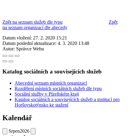
Zpět na seznam služeb dle typu
Zpět
na seznam organizací dle abecedy
Datum vložení:
27. 2. 2020 15:21
Datum poslední aktualizace:
4. 3. 2020 13:48
Autor:
Správce Webu
Katalog sociálních a souvisejících služeb
Abecední seznam místních organizací
Rozdělení místních sociálních služeb dle typu
Sociální služby v Plzeňském kraji
Katalog sociálních a souvisejících služeb a institucí pro
Horšovskotýnsko ke stažení
Kalendář
Srpen
2026