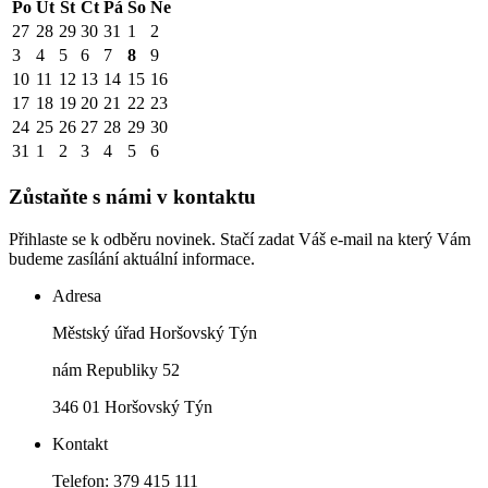
Po
Út
St
Čt
Pá
So
Ne
27
28
29
30
31
1
2
3
4
5
6
7
8
9
10
11
12
13
14
15
16
17
18
19
20
21
22
23
24
25
26
27
28
29
30
31
1
2
3
4
5
6
Zůstaňte s námi v kontaktu
Přihlaste se k odběru novinek. Stačí zadat Váš e-mail na který Vám
budeme zasílání aktuální informace.
Adresa
Městský úřad Horšovský Týn
nám Republiky 52
346 01 Horšovský Týn
Kontakt
Telefon: 379 415 111