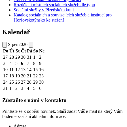
Rozdělení místních sociálních služeb dle typu
Sociální služby v Plzeňském kraji
Katalog sociálních a souvisejících služeb a institucí pro
Horšovskotýnsko ke stažení
Kalendář
Srpen
2026
Po
Út
St
Čt
Pá
So
Ne
27
28
29
30
31
1
2
3
4
5
6
7
8
9
10
11
12
13
14
15
16
17
18
19
20
21
22
23
24
25
26
27
28
29
30
31
1
2
3
4
5
6
Zůstaňte s námi v kontaktu
Přihlaste se k odběru novinek. Stačí zadat Váš e-mail na který Vám
budeme zasílání aktuální informace.
Adresa