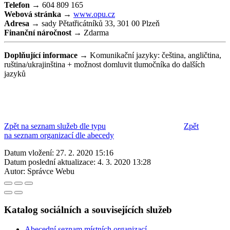
Telefon →
604 809 165
Webová stránka →
www.opu.cz
Adresa →
sady Pětatřicátníků 33, 301 00 Plzeň
Finanční náročnost →
Zdarma
Doplňující informace →
Komunikační jazyky: čeština, angličtina,
ruština/ukrajinština + možnost domluvit tlumočníka do dalších
jazyků
Zpět na seznam služeb dle typu
Zpět
na seznam organizací dle abecedy
Datum vložení:
27. 2. 2020 15:16
Datum poslední aktualizace:
4. 3. 2020 13:28
Autor:
Správce Webu
Katalog sociálních a souvisejících služeb
Abecední seznam místních organizací