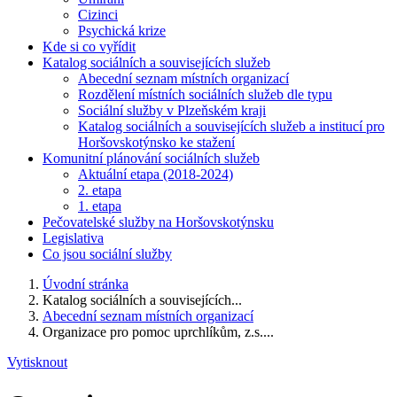
Cizinci
Psychická krize
Kde si co vyřídit
Katalog sociálních a souvisejících služeb
Abecední seznam místních organizací
Rozdělení místních sociálních služeb dle typu
Sociální služby v Plzeňském kraji
Katalog sociálních a souvisejících služeb a institucí pro
Horšovskotýnsko ke stažení
Komunitní plánování sociálních služeb
Aktuální etapa (2018-2024)
2. etapa
1. etapa
Pečovatelské služby na Horšovskotýnsku
Legislativa
Co jsou sociální služby
Úvodní stránka
Katalog sociálních a souvisejících...
Abecední seznam místních organizací
Organizace pro pomoc uprchlíkům, z.s....
Vytisknout