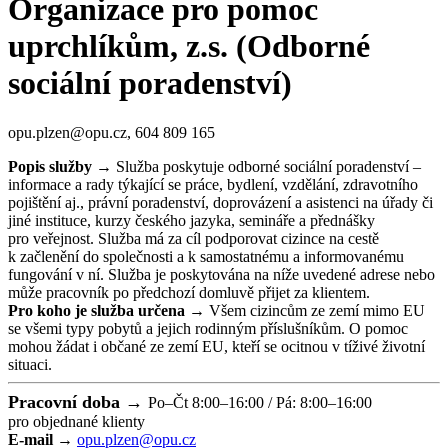
Organizace pro pomoc
uprchlíkům, z.s. (Odborné
sociální poradenství)
opu.plzen@opu.cz, 604 809 165
Popis služby →
Služba poskytuje odborné sociální poradenství –
informace a rady týkající se práce, bydlení, vzdělání, zdravotního
pojištění aj., právní poradenství, doprovázení a asistenci na úřady či
jiné instituce, kurzy českého jazyka, semináře a přednášky
pro veřejnost. Služba má za cíl podporovat cizince na cestě
k začlenění do společnosti a k samostatnému a informovanému
fungování v ní. Služba je poskytována na níže uvedené adrese nebo
může pracovník po předchozí domluvě přijet za klientem.
Pro koho je služba určena →
Všem cizincům ze zemí mimo EU
se všemi typy pobytů a jejich rodinným příslušníkům. O pomoc
mohou žádat i občané ze zemí EU, kteří se ocitnou v tíživé životní
situaci.
Pracovní doba →
Po–Čt 8:00–16:00 / Pá: 8:00–16:00
pro objednané klienty
E-mail →
opu.plzen@opu.cz