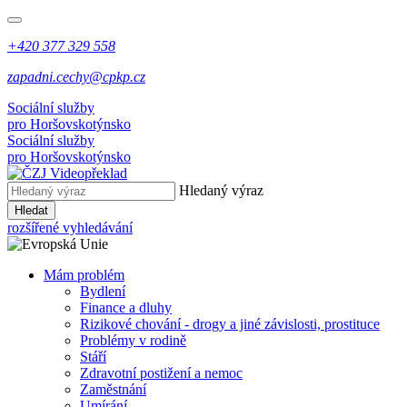
+420 377 329 558
zapadni.cechy@cpkp.cz
Sociální služby
pro Horšovskotýnsko
Sociální služby
pro Horšovskotýnsko
Hledaný výraz
Hledat
rozšířené vyhledávání
Mám problém
Bydlení
Finance a dluhy
Rizikové chování - drogy a jiné závislosti, prostituce
Problémy v rodině
Stáří
Zdravotní postižení a nemoc
Zaměstnání
Umírání