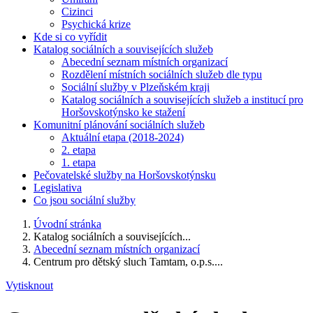
Cizinci
Psychická krize
Kde si co vyřídit
Katalog sociálních a souvisejících služeb
Abecední seznam místních organizací
Rozdělení místních sociálních služeb dle typu
Sociální služby v Plzeňském kraji
Katalog sociálních a souvisejících služeb a institucí pro
Horšovskotýnsko ke stažení
Komunitní plánování sociálních služeb
Aktuální etapa (2018-2024)
2. etapa
1. etapa
Pečovatelské služby na Horšovskotýnsku
Legislativa
Co jsou sociální služby
Úvodní stránka
Katalog sociálních a souvisejících...
Abecední seznam místních organizací
Centrum pro dětský sluch Tamtam, o.p.s....
Vytisknout