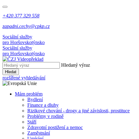
+420 377 329 558
zapadni.cechy@cpkp.cz
Sociální služby
pro Horšovskotýnsko
Sociální služby
pro Horšovskotýnsko
Hledaný výraz
Hledat
rozšířené vyhledávání
Mám problém
Bydlení
Finance a dluhy
Rizikové chování - drogy a jiné závislosti, prostituce
Problémy v rodině
Stáří
Zdravotní postižení a nemoc
Zaměstnání
Umírání