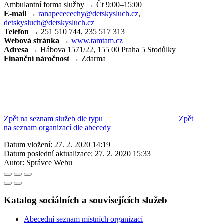
Ambulantní forma služby → Čt 9:00–15:00
E-mail →
ranapececechy@detskysluch.cz
,
detskysluch@detskysluch.cz
Telefon →
251 510 744, 235 517 313
Webová stránka →
www.tamtam.cz
Adresa →
Hábova 1571/22, 155 00 Praha 5 Stodůlky
Finanční náročnost →
Zdarma
Zpět na seznam služeb dle typu
Zpět
na seznam organizací dle abecedy
Datum vložení:
27. 2. 2020 14:19
Datum poslední aktualizace:
27. 2. 2020 15:33
Autor:
Správce Webu
Katalog sociálních a souvisejících služeb
Abecední seznam místních organizací