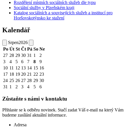
Rozdělení místních sociálních služeb dle typu
Sociální služby v Plzeňském kraji
Katalog sociálních a souvisejících služeb a institucí pro
Horšovskotýnsko ke stažení
Kalendář
Srpen
2026
Po
Út
St
Čt
Pá
So
Ne
27
28
29
30
31
1
2
3
4
5
6
7
8
9
10
11
12
13
14
15
16
17
18
19
20
21
22
23
24
25
26
27
28
29
30
31
1
2
3
4
5
6
Zůstaňte s námi v kontaktu
Přihlaste se k odběru novinek. Stačí zadat Váš e-mail na který Vám
budeme zasílání aktuální informace.
Adresa