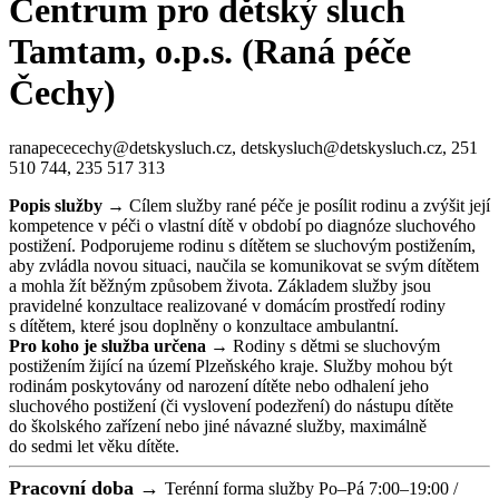
Centrum pro dětský sluch
Tamtam, o.p.s. (Raná péče
Čechy)
ranapececechy@detskysluch.cz, detskysluch@detskysluch.cz, 251
510 744, 235 517 313
Popis služby →
Cílem služby rané péče je posílit rodinu a zvýšit její
kompetence v péči o vlastní dítě v období po diagnóze sluchového
postižení. Podporujeme rodinu s dítětem se sluchovým postižením,
aby zvládla novou situaci, naučila se komunikovat se svým dítětem
a mohla žít běžným způsobem života. Základem služby jsou
pravidelné konzultace realizované v domácím prostředí rodiny
s dítětem, které jsou doplněny o konzultace ambulantní.
Pro koho je služba určena →
Rodiny s dětmi se sluchovým
postižením žijící na území Plzeňského kraje. Služby mohou být
rodinám poskytovány od narození dítěte nebo odhalení jeho
sluchového postižení (či vyslovení podezření) do nástupu dítěte
do školského zařízení nebo jiné návazné služby, maximálně
do sedmi let věku dítěte.
Pracovní doba →
Terénní forma služby Po–Pá 7:00–19:00 /