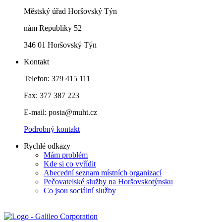
Městský úřad Horšovský Týn
nám Republiky 52
346 01 Horšovský Týn
Kontakt
Telefon: 379 415 111
Fax: 377 387 223
E-mail: posta@muht.cz
Podrobný kontakt
Rychlé odkazy
Mám problém
Kde si co vyřídit
Abecední seznam místních organizací
Pečovatelské služby na Horšovskotýnsku
Co jsou sociální služby