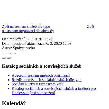
Zpět na seznam služeb dle typu
Zpět
na seznam organizací dle abecedy
Datum vložení:
6. 3. 2020 11:59
Datum poslední aktualizace:
6. 3. 2020 12:03
Autor:
Správce webu
Katalog sociálních a souvisejících služeb
Abecední seznam místních organizací
Rozdělení místních sociálních služeb dle typu
Sociální služby v Plzeňském kraji
Katalog sociálních a souvisejících služeb a institucí pro
Horšovskotýnsko ke stažení
Kalendář