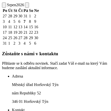
Srpen
2026
Po
Út
St
Čt
Pá
So
Ne
27
28
29
30
31
1
2
3
4
5
6
7
8
9
10
11
12
13
14
15
16
17
18
19
20
21
22
23
24
25
26
27
28
29
30
31
1
2
3
4
5
6
Zůstaňte s námi v kontaktu
Přihlaste se k odběru novinek. Stačí zadat Váš e-mail na který Vám
budeme zasílání aktuální informace.
Adresa
Městský úřad Horšovský Týn
nám Republiky 52
346 01 Horšovský Týn
Kontakt