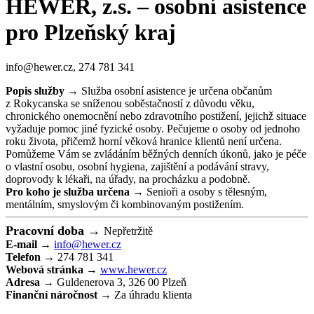
HEWER, z.s. – osobní asistence
pro Plzeňský kraj
info@hewer.cz, 274 781 341
Popis služby →
Služba osobní asistence je určena občanům
z Rokycanska se sníženou soběstačností z důvodu věku,
chronického onemocnění nebo zdravotního postižení, jejichž situace
vyžaduje pomoc jiné fyzické osoby. Pečujeme o osoby od jednoho
roku života, přičemž horní věková hranice klientů není určena.
Pomůžeme Vám se zvládáním běžných denních úkonů, jako je péče
o vlastní osobu, osobní hygiena, zajištění a podávání stravy,
doprovody k lékaři, na úřady, na procházku a podobně.
Pro koho je služba určena →
Senioři a osoby s tělesným,
mentálním, smyslovým či kombinovaným postižením.
Pracovní doba →
Nepřetržitě
E-mail →
info@hewer.cz
Telefon →
274 781 341
Webová stránka →
www.hewer.cz
Adresa →
Guldenerova 3, 326 00 Plzeň
Finanční náročnost →
Za úhradu klienta