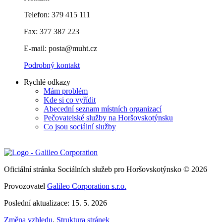
Telefon: 379 415 111
Fax: 377 387 223
E-mail: posta@muht.cz
Podrobný kontakt
Rychlé odkazy
Mám problém
Kde si co vyřídit
Abecední seznam místních organizací
Pečovatelské služby na Horšovskotýnsku
Co jsou sociální služby
Oficiální stránka Sociálních služeb pro Horšovskotýnsko © 2026
Provozovatel
Galileo Corporation s.r.o.
Poslední aktualizace: 15. 5. 2026
Změna vzhledu
,
Struktura stránek