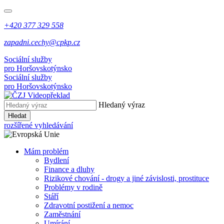
+420 377 329 558
zapadni.cechy@cpkp.cz
Sociální služby
pro Horšovskotýnsko
Sociální služby
pro Horšovskotýnsko
Hledaný výraz
Hledat
rozšířené vyhledávání
Mám problém
Bydlení
Finance a dluhy
Rizikové chování - drogy a jiné závislosti, prostituce
Problémy v rodině
Stáří
Zdravotní postižení a nemoc
Zaměstnání
Umírání