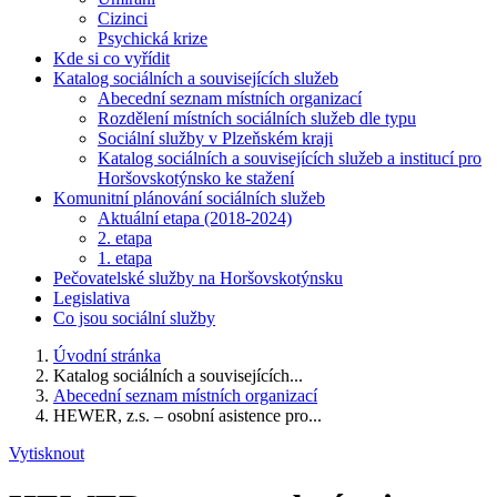
Cizinci
Psychická krize
Kde si co vyřídit
Katalog sociálních a souvisejících služeb
Abecední seznam místních organizací
Rozdělení místních sociálních služeb dle typu
Sociální služby v Plzeňském kraji
Katalog sociálních a souvisejících služeb a institucí pro
Horšovskotýnsko ke stažení
Komunitní plánování sociálních služeb
Aktuální etapa (2018-2024)
2. etapa
1. etapa
Pečovatelské služby na Horšovskotýnsku
Legislativa
Co jsou sociální služby
Úvodní stránka
Katalog sociálních a souvisejících...
Abecední seznam místních organizací
HEWER, z.s. – osobní asistence pro...
Vytisknout