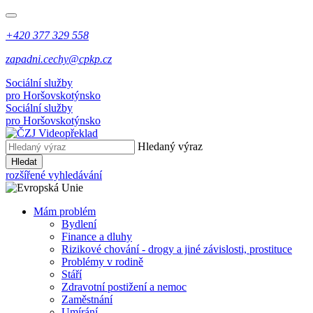
+420 377 329 558
zapadni.cechy@cpkp.cz
Sociální služby
pro Horšovskotýnsko
Sociální služby
pro Horšovskotýnsko
Hledaný výraz
Hledat
rozšířené vyhledávání
Mám problém
Bydlení
Finance a dluhy
Rizikové chování - drogy a jiné závislosti, prostituce
Problémy v rodině
Stáří
Zdravotní postižení a nemoc
Zaměstnání
Umírání