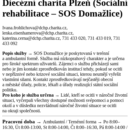
Diecézní charita Plzeň (Sociální
rehabilitace – SOS Domažlice)
Ivana.frohlichova@dchp.charita.cz,
lenka.eisenhamerova@dchp.charita.cz,
katerina.cerna@dchp.charita.cz, 731 433 020, 731 433 019, 731
433 092
Popis služby →
SOS Domažlice je poskytovaná v terénní
a ambulantní formě. Služba má nízkoprahový charakter a je určena
pro široké spektrum uživatelů. Zájemci o službu přicházejí sami
nebo je jim kontakt zprostředkován institucí tehdy, pokud se ocitli
v nepříznivé nebo krizové sociální situaci, kterou neumějí vyřešit
vlastními silami. Kontakt zprostředkovávají nejčastěji obecní
a městské úřady, policie, lékaři a úřady realizující státní sociální
politiku.
Pro koho je služba určena →
Lidé, kteří se ocitli v náročné životní
situaci, vyčerpali všechny dostupné možnosti svépomoci a pomoci
okolí a v důsledku nezvládnutí náročné životní situace se ocitli
na okraji společnosti.
Pracovní doba →
Ambulantní / Ternénní forma → Po 8:00–
16:30, Út 8:00-13:00, St 8:00-14:00, Čt 8:00–16:30, Pá 8:00-14:00 /