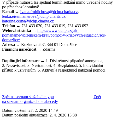
V případě nutnosti lze sjednat termín setkání mimo uvedené hodiny
po předchozí domluvě.
E-mail →
Ivana.frohlichova@dchp.charita.cz
,
lenka.eisenhamerova@dchp.charita.cz
,
katerina.cerna@dchp.charita.cz
Telefon →
731 433 020, 731 433 019, 731 433 092
Webová stránka →
https://www.dchp.cz/jak-
pomahame/vplzenskem-kraji/pomoc-v-krizovych-situacich/sos-
domazlice/
Adresa →
Kozinova 297, 344 01 Domažlice
Finanční náročnost →
Zdarma
Doplňující informace →
1. Diskrétnost případně anonymita,
2. Nezávislost, 3. Nestrannost, 4. Bezplatnost, 5. Individuální
přístup k uživatelům, 6. Aktivní a respektující nabízení pomoci
Zpět na seznam služeb dle typu
Zpět
na seznam organizací dle abecedy
Datum vložení:
27. 2. 2020 14:49
Datum poslední aktualizace:
2. 4. 2026 13:38