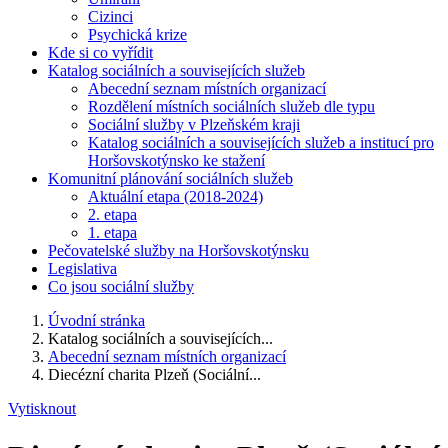
Cizinci
Psychická krize
Kde si co vyřídit
Katalog sociálních a souvisejících služeb
Abecední seznam místních organizací
Rozdělení místních sociálních služeb dle typu
Sociální služby v Plzeňském kraji
Katalog sociálních a souvisejících služeb a institucí pro
Horšovskotýnsko ke stažení
Komunitní plánování sociálních služeb
Aktuální etapa (2018-2024)
2. etapa
1. etapa
Pečovatelské služby na Horšovskotýnsku
Legislativa
Co jsou sociální služby
Úvodní stránka
Katalog sociálních a souvisejících...
Abecední seznam místních organizací
Diecézní charita Plzeň (Sociální...
Vytisknout