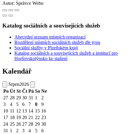
Autor:
Správce Webu
Katalog sociálních a souvisejících služeb
Abecední seznam místních organizací
Rozdělení místních sociálních služeb dle typu
Sociální služby v Plzeňském kraji
Katalog sociálních a souvisejících služeb a institucí pro
Horšovskotýnsko ke stažení
Kalendář
Srpen
2026
Po
Út
St
Čt
Pá
So
Ne
27
28
29
30
31
1
2
3
4
5
6
7
8
9
10
11
12
13
14
15
16
17
18
19
20
21
22
23
24
25
26
27
28
29
30
31
1
2
3
4
5
6